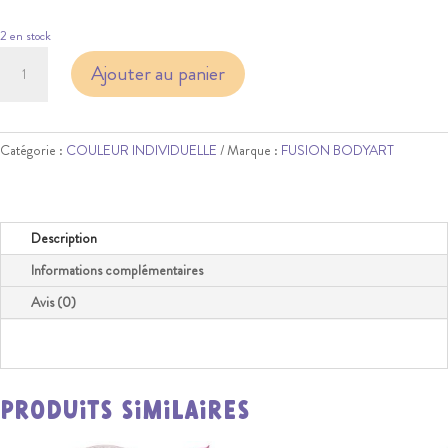
2 en stock
quantité
Ajouter au panier
de
FUSION
-
MARIGOLD
Catégorie :
COULEUR INDIVIDUELLE
Marque :
FUSION BODYART
YELLOW
32G
Description
Informations complémentaires
Avis (0)
Produits similaires