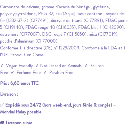
Carbonate de calcium, gomme d’acacia du Sénégal, glycérine,
polyvinylpyrrolidone, PEG-32, eau (Aqua), peut contenir : oxydes de
fer (1332-37-2) (CI77491), dioxyde de titane (CI77891), FD&C jaune
5 (CI19140), FD&C rouge 40 (CI16035), FD&C bleu 1 (CI42090),
outremers (CI77007), D&C rouge 7 (CI15850), mica (CI77019),
poudre d’aluminium (CI 77000)
Conforme à la directive (CE) n° 1223/2009. Conforme à la FDA et à
l’UE. Fabriqué en Chine.
✓
Vegan Friendly
✓
Not Tested on Animals
✓
Gluten
Free
✓
Perfume Free
✓
Paraben Free
Prix : 6,60 euros TTC
Livraison :
✅
Expédié sous 24/72 (hors week-end, jours fériés & congés) –
Mondial Relay possible.
🚚
Livraison suivie