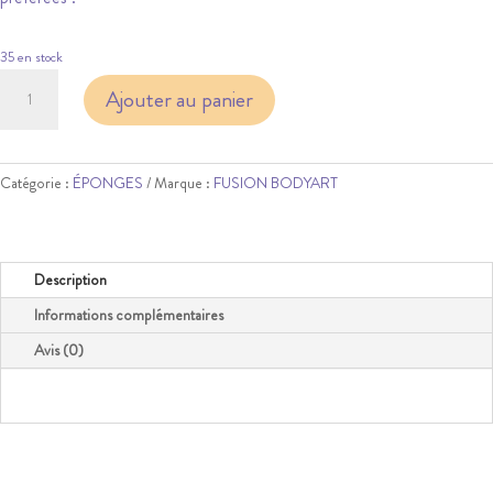
35 en stock
quantité
Ajouter au panier
de
FUSION
-
PETAL
Catégorie :
ÉPONGES
Marque :
FUSION BODYART
SPONGE
X3
Description
Informations complémentaires
Avis (0)