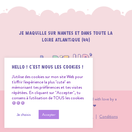
Je maquille sur Nantes et dans toute la
loire atlantique (44)
Hello ! C'est nous les Cookies !
J'utilise des cookies sur mon site Web pour
t'offrir l'expérience la plus "cute" en
mémorisant tes préférences et tes visites
répétées. En cliquant sur "Accepter", tu
consens à l'utilisation de TOUS les cookies
©2026 LODIE UP’ FACE PAINTING – Created with love by a
🍪🍪🍪
passionate Face Painting enthusiast ❤︎
Je choisis
Accepter
Mentions Légales
|
Politique de Confidentialité
|
Conditions
Générales de Ventes