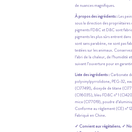
de nuances magnifiques.
À propos des ingrédients :
Les pein
sous la direction des propriétaires
pigments FD&C et D&C sont fabriqué
pigments les plus sûrs entrent dan
sont sans parabène, ne sont pas fab
testées sur les animaux. Conservez
l’abri de la chaleur, de l’humidité e
suivant l’ouverture pour en garantir
Liste des ingrédients :
Carbonate de
polyvinylpyrrolidone, PEG-32, eau
(CI77491), dioxyde de titane (CI
(CI16035), bleu FD&C n° 1 (CI42
mica (CI77019), poudre d’alumin
Conforme au règlement (CE) n° 1
Fabriqué en Chine.
✓ Convient aux végétaliens. ✓ Non