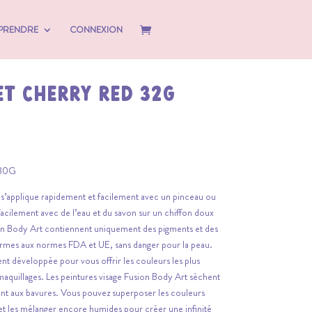
PRENDRE
CONNEXION
ET CHERRY RED 32g
30G
 s’applique rapidement et facilement avec un pinceau ou
acilement avec de l’eau et du savon sur un chiffon doux
on Body Art contiennent uniquement des pigments et des
formes aux normes FDA et UE, sans danger pour la peau.
t développée pour vous offrir les couleurs les plus
maquillages. Les peintures visage Fusion Body Art sèchent
tant aux bavures. Vous pouvez superposer les couleurs
 et les mélanger encore humides pour créer une infinité