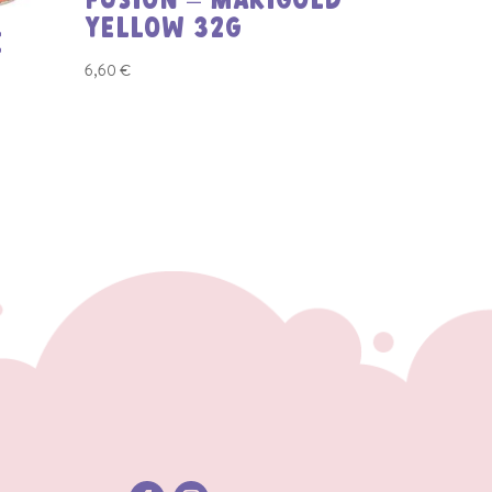
FUSION – MARIGOLD
YELLOW 32G
E
6,60
€