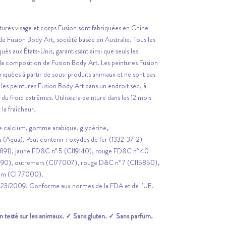
tures visage et corps Fusion sont fabriquées en Chine
 de Fusion Body Art, société basée en Australie. Tous les
s aux États-Unis, garantissant ainsi que seuls les
s la composition de Fusion Body Art. Les peintures Fusion
riquées à partir de sous-produits animaux et ne sont pas
 les peintures Fusion Body Art dans un endroit sec, à
t du froid extrêmes. Utilisez la peinture dans les 12 mois
 la fraîcheur.
 calcium, gomme arabique, glycérine,
 (Aqua). Peut contenir : oxydes de fer (1332-37-2)
77891), jaune FD&C n° 5 (CI19140), rouge FD&C n° 40
090), outremers (CI77007), rouge D&C n° 7 (CI15850),
ium (CI 77000).
223/2009. Conforme aux normes de la FDA et de l’UE.
 testé sur les animaux. ✓ Sans gluten. ✓ Sans parfum.