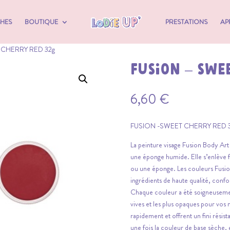
SHES
BOUTIQUE
PRESTATIONS
AP
 CHERRY RED 32g
FUSION – SWE
6,60
€
FUSION -SWEET CHERRY RED 
La peinture visage Fusion Body Art
une éponge humide. Elle s’enlève f
ou une éponge. Les couleurs Fusi
ingrédients de haute qualité, con
Chaque couleur a été soigneusemen
vives et les plus opaques pour vos 
rapidement et offrent un fini résis
une fois la couleur de base sèche,