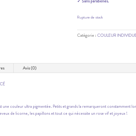
✓ Sans parabènes.
Rupture de stock
Catégorie :
COULEUR INDIVIDU
res
Avis (0)
NCÉ
t une couleur ultra pigmentée. Petits et grands la remarqueront constamment lorsq
eveux de licorne, les papillons et tout ce qui nécessite un rose vif et joyeux !