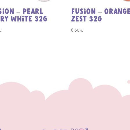
SION – PEARL
FUSION – ORANG
IRY WHITE 32G
ZEST 32G
€
6,60
€