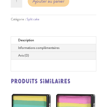
Ajouter au panier
de
Lodie
UP'
Sweety
Catégorie :
Split cake
Pink
Description
Informations complémentaires
Avis (0)
Produits similaires